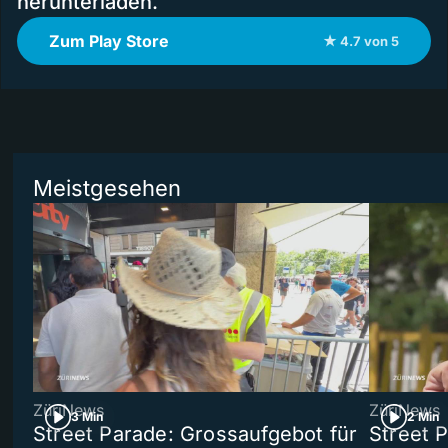
herunterladen.
Zum Play Store
★ 4.7 von 5
Meistgesehen
ZüriNews
ZüriNews
3 Min
2 Min
Street Parade: Grossaufgebot für
Street 