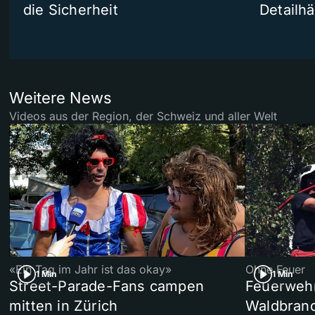
die Sicherheit
Detailh
Weitere News
Videos aus der Region, der Schweiz und aller Welt
«Ein Tag im Jahr ist das okay»
Ohne Feuer
1 Min
1 Min
Street-Parade-Fans campen
Feuerwehr 
mitten in Zürich
Waldbrand