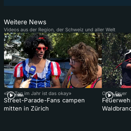
Weitere News
Videos aus der Region, der Schweiz und aller Welt
«Ein Tag im Jahr ist das okay»
Ohne Feuer
1 Min
1 Min
Street-Parade-Fans campen
Feuerwehr 
mitten in Zürich
Waldbrand