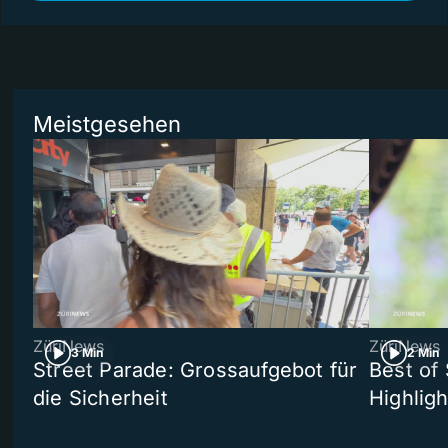
Meistgesehen
ZüriNews
ZüriNews
3 Min
2 Min
Street Parade: Grossaufgebot für
Best of 
die Sicherheit
Highligh