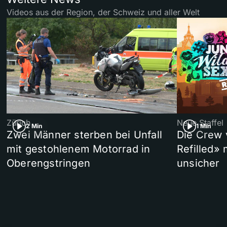
Videos aus der Region, der Schweiz und aller Welt
Zürich
Neue Staffel
2 Min
1 Min
Zwei Männer sterben bei Unfall
Die Crew 
mit gestohlenem Motorrad in
Refilled»
Oberengstringen
unsicher