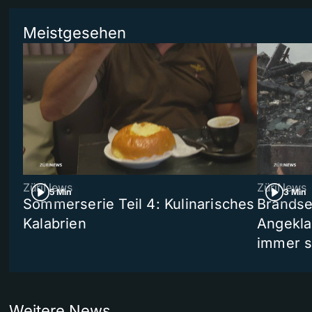
Meistgesehen
ZüriNews
ZüriNews
5 Min
3 Min
Sommerserie Teil 4: Kulinarisches
Brandse
Kalabrien
Angekla
immer s
Weitere News