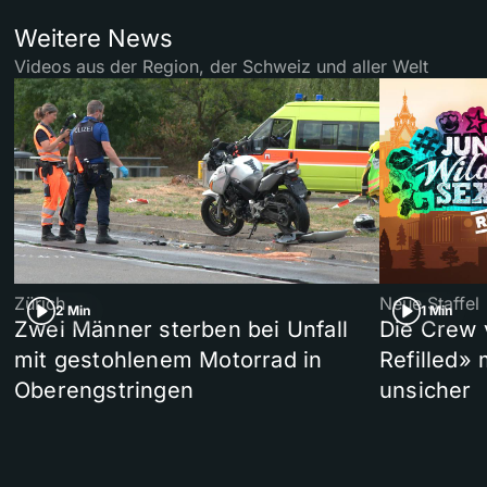
Weitere News
Videos aus der Region, der Schweiz und aller Welt
Zürich
Neue Staffel
2 Min
1 Min
Zwei Männer sterben bei Unfall
Die Crew 
mit gestohlenem Motorrad in
Refilled»
Oberengstringen
unsicher