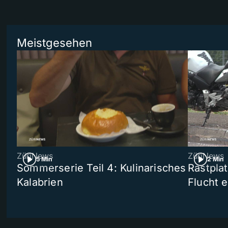
Meistgesehen
ZüriNews
ZüriNews
5 Min
2 Min
Sommerserie Teil 4: Kulinarisches
Rastpla
Kalabrien
Flucht e