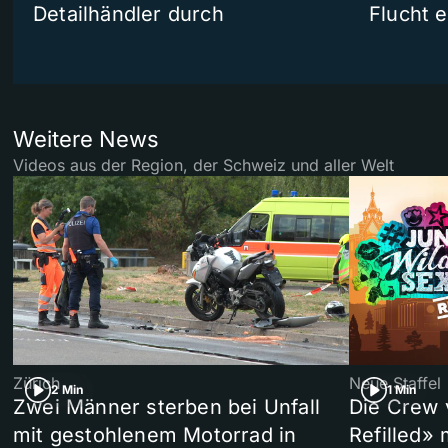
Detailhändler durch
Flucht e
Weitere News
Videos aus der Region, der Schweiz und aller Welt
Zürich
Neue Staffel
2 Min
1 Min
Zwei Männer sterben bei Unfall
Die Crew 
mit gestohlenem Motorrad in
Refilled»