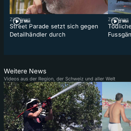
ZüriNews
ZüriNews
2 Min
2 Min
Street Parade setzt sich gegen
Tödlich
Detailhändler durch
Fussgän
Weitere News
Videos aus der Region, der Schweiz und aller Welt