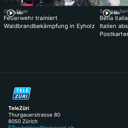
Ohne Feuer
Sommer-Seri
1 Min
4 Min
Feuerwehr trainiert
Bella Ital
Waldbrandbekämpfung in Eyholz
Italien ab
Postkarte
TeleZüri
Thurgauerstrasse 80
8050 Zürich
redaktion@telezueri.ch