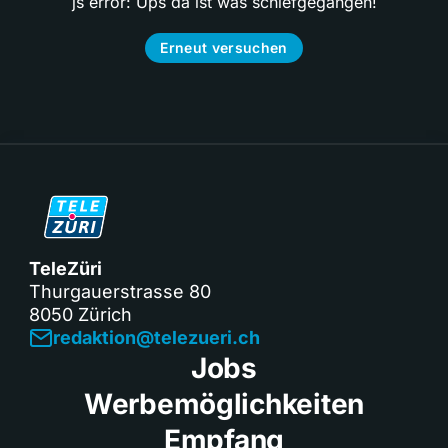
js error: Ups da ist was schiefgegangen!
Erneut versuchen
TeleZüri
Thurgauerstrasse 80
8050 Zürich
redaktion@telezueri.ch
Jobs
Werbemöglichkeiten
Empfang