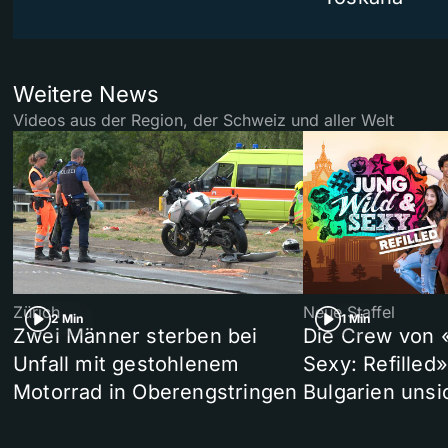
Weitere News
Videos aus der Region, der Schweiz und aller Welt
Zürich
Neue Staffel
2 Min
1 Min
Zwei Männer sterben bei
Die Crew von 
Unfall mit gestohlenem
Sexy: Refilled
Motorrad in Oberengstringen
Bulgarien unsi