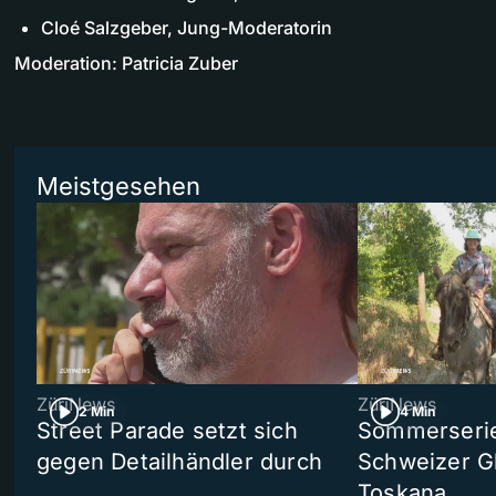
Cloé Salzgeber, Jung-Moderatorin
Moderation: Patricia Zuber
Meistgesehen
ZüriNews
ZüriNews
2 Min
4 Min
Street Parade setzt sich
Sommerserie 
gegen Detailhändler durch
Schweizer Gl
Toskana