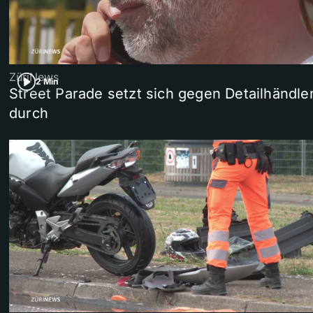
ZüriNews
2 Min
Street Parade setzt sich gegen Detailhändle
durch