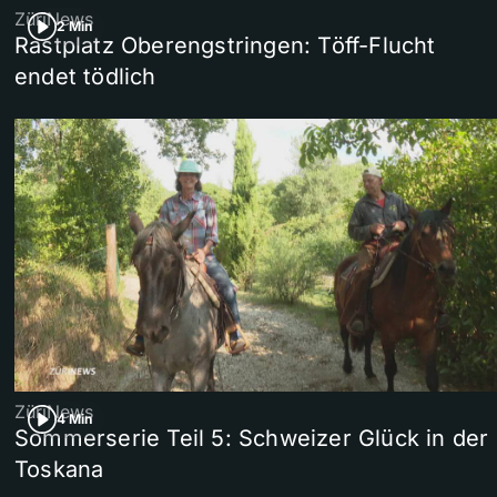
ZüriNews
2 Min
Rastplatz Oberengstringen: Töff-Flucht
endet tödlich
ZüriNews
4 Min
Sommerserie Teil 5: Schweizer Glück in der
Toskana