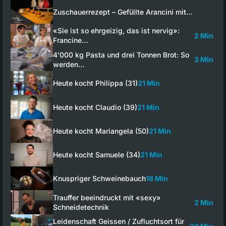
Zuschauerrezept – Gefüllte Arancini mit…
«Sie ist so ehrgeizig, das ist nervig»:
2 Min
Francine…
4'000 kg Pasta und drei Tonnen Brot: So
3 Min
werden…
Heute kocht Philippa (31)
21 Min
Heute kocht Claudio (39)
21 Min
Heute kocht Mariangela (50)
21 Min
Heute kocht Samuele (34)
21 Min
Knuspriger Schweinebauch
18 Min
Trauffer beeindruckt mit «sexy»
2 Min
Schneidetechnik
Leidenschaft Geissen / Zufluchtsort für