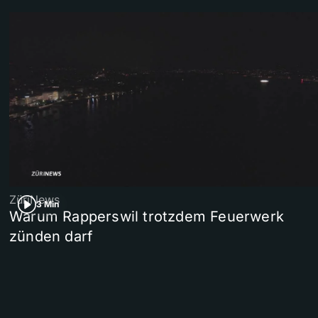
ZüriNews
3 Min
Warum Rapperswil trotzdem Feuerwerk
zünden darf