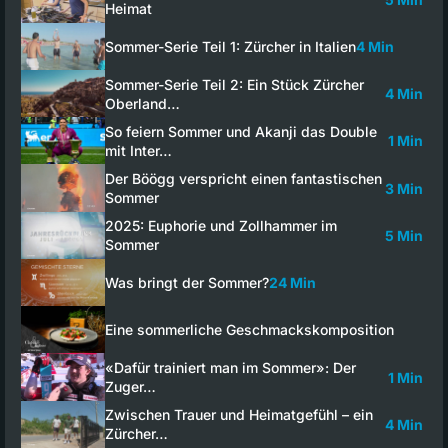
Heimat
Sommer-Serie Teil 1: Zürcher in Italien
4 Min
Sommer-Serie Teil 2: Ein Stück Zürcher
4 Min
Oberland…
So feiern Sommer und Akanji das Double
1 Min
mit Inter…
Der Böögg verspricht einen fantastischen
3 Min
Sommer
2025: Euphorie und Zollhammer im
5 Min
Sommer
Was bringt der Sommer?
24 Min
Eine sommerliche Geschmackskomposition
«Dafür trainiert man im Sommer»: Der
1 Min
Zuger…
Zwischen Trauer und Heimatgefühl – ein
4 Min
Zürcher…