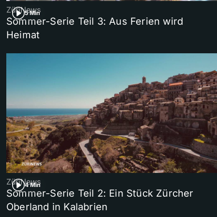
ZüriNews
5 Min
Sommer-Serie Teil 3: Aus Ferien wird
Heimat
ZüriNews
4 Min
Sommer-Serie Teil 2: Ein Stück Zürcher
Oberland in Kalabrien