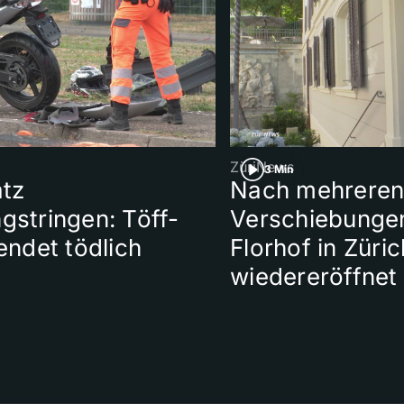
ZüriNews
3 Min
atz
Nach mehrere
gstringen: Töff-
Verschiebungen
endet tödlich
Florhof in Züric
wiedereröffnet