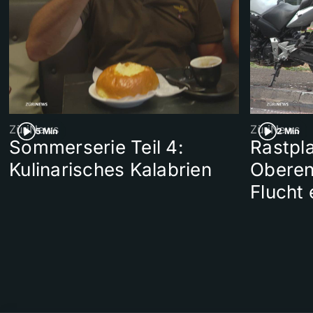
ZüriNews
ZüriNews
5 Min
2 Min
Sommerserie Teil 4:
Rastpl
Kulinarisches Kalabrien
Oberen
Flucht 