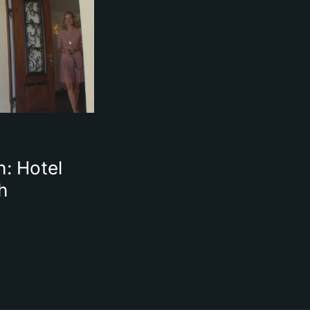
n
: Hotel
h