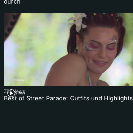
durch
ZüriNews
2 Min
Best of Street Parade: Outfits und Highlights