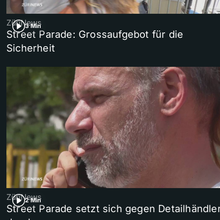
ZüriNews
3 Min
Street Parade: Grossaufgebot für die
Sicherheit
ZüriNews
2 Min
Street Parade setzt sich gegen Detailhändle