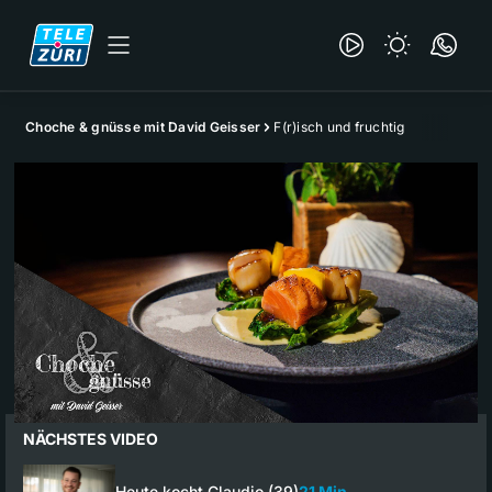
Choche & gnüsse mit David Geisser
F(r)isch und fruchtig
NÄCHSTES VIDEO
Heute kocht Claudio (39)
21 Min