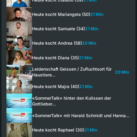
Heute kocht Mariangela (50)
21 Min
Heute kocht Samuele (34)
21 Min
Heute kocht Andrea (58)
20 Min
Heute kocht Diana (35)
21 Min
Leidenschaft Geissen / Zufluchtsort für
20 Min
Haustiere…
Heute kocht Majra (40)
21 Min
«SommerTalk» hinter den Kulissen der
Gottlieber…
«SommerTalk» mit Harald Schmidt und Hanna…
Heute kocht Raphael (30)
21 Min