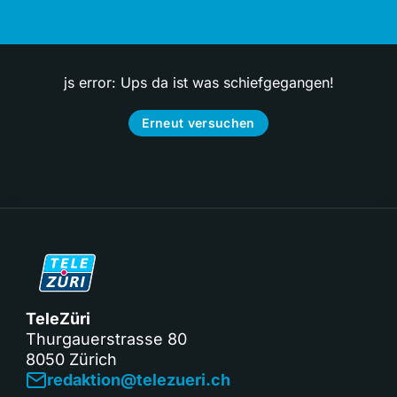
js error: Ups da ist was schiefgegangen!
Erneut versuchen
TeleZüri
Thurgauerstrasse 80
8050 Zürich
redaktion@telezueri.ch